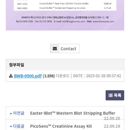
Contact
첨부파일
BWB-0500.pdf
(3.0M)
36회 다운로드 | DATE : 2023-01-26 09:37:42
목록
이전글
Easter-Blot™ Western Blot Stripping Buffer
22.09.20
다음글
PicoSens™ Creatinine Assay Kit
22.09.19