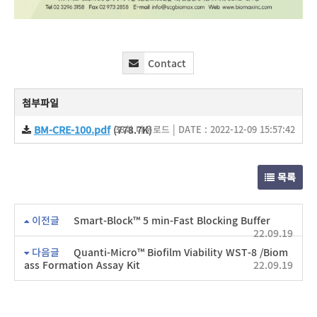
Contact
첨부파일
BM-CRE-100.pdf
(778.7K)
38회 다운로드 | DATE : 2022-12-09 15:57:42
목록
이전글
Smart-Block™ 5 min-Fast Blocking Buffer
22.09.19
다음글
Quanti-Micro™ Biofilm Viability WST-8 /Biom
ass Formation Assay Kit
22.09.19